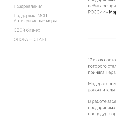
вебинаре пр
Поздравления
РОССИИ»
Ма
Поддержка МСП.
Антикризисные меры
СВОй бизнес
ОПОРА — СТАРТ
17 июня сост
которого ста
приняла Пер
Модератором 
дополнительн
В работе зас
предпринимат
процедуры ор