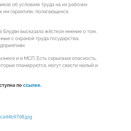
ков об условиях труда на их рабочих
х им гарантиях, полагающихся
Блудян высказала жёсткое мнение о том,
нные с охраной труда государства,
едприятиям.
знесе и в МСП. Есть серьезная опасность,
оторые планируются, могут свести малый и
ступна по
ссылке
.
ca44b97d8.jpg