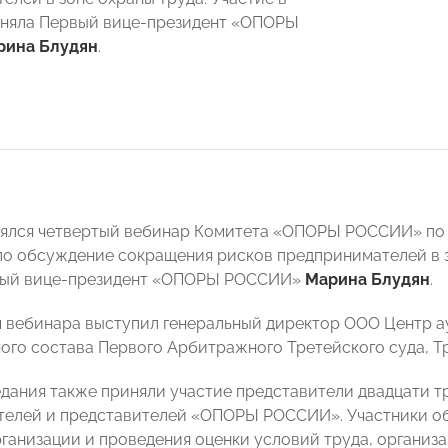
иняла Первый вице-президент «ОПОРЫ
рина Блудян
.
оялся четвертый вебинар Комитета «ОПОРЫ РОССИИ» по
ло обсуждение сокращения рисков предпринимателей в з
вый вице-президент «ОПОРЫ РОССИИ»
Марина Блудян
.
вебинара выступил генеральный директор ООО Центр ау
ого состава Первого Арбитражного Третейского суда, 
едания также приняли участие представители двадцати т
елей и представителей «ОПОРЫ РОССИИ». Участники об
ганизации и проведения оценки условий труда, организа