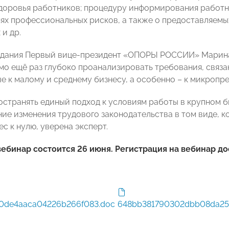
доровья работников; процедуру информирования работни
нях профессиональных рисков, а также о предоставляемы
и др.
едания Первый вице-президент «ОПОРЫ РОССИИ» Марина 
мо ещё раз глубоко проанализировать требования, связа
е к малому и среднему бизнесу, а особенно – к микропр
остранять единый подход к условиям работы в крупном би
ние изменения трудового законодательства в том виде, к
с к нулю, уверена эксперт.
бинар состоится 26 июня. Регистрация на вебинар до
0de4aaca04226b266f083.doc
648bb381790302dbb08da25