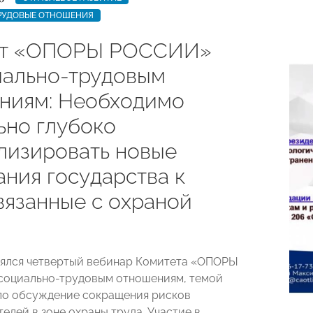
РУДОВЫЕ ОТНОШЕНИЯ
ет «ОПОРЫ РОССИИ»
иально-трудовым
ниям: Необходимо
ьно глубоко
лизировать новые
ания государства к
вязанные с охраной
оялся четвертый вебинар Комитета «ОПОРЫ
социально-трудовым отношениям, темой
ло обсуждение сокращения рисков
елей в зоне охраны труда. Участие в