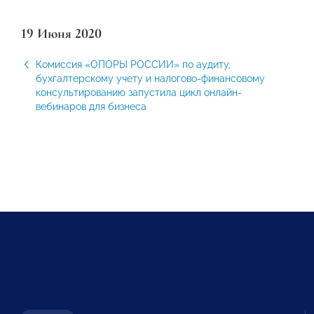
19 Июня 2020
Комиссия «ОПОРЫ РОССИИ» по аудиту,
бухгалтерскому учету и налогово-финансовому
консультированию запустила цикл онлайн-
вебинаров для бизнеса