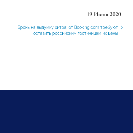
19 Июня 2020
Бронь на выдумку хитра: от Booking.com требуют
оставить российским гостиницам их цены