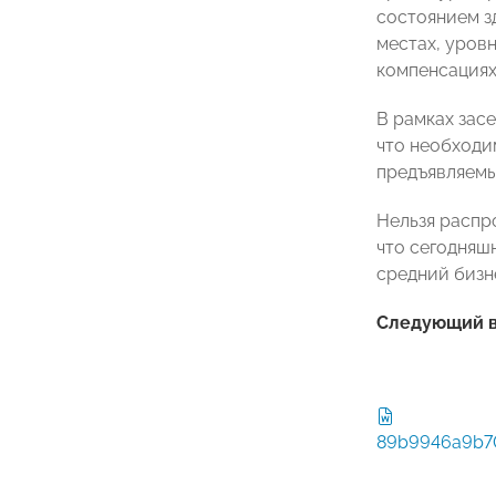
состоянием з
местах, уров
компенсациях 
В рамках зас
что необходи
предъявляемы
Нельзя распр
что сегодняш
средний бизне
Следующий ве
89b9946a9b7