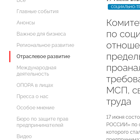
Все
СОЦИАЛЬНО-Т
Главные события
Комит
Анонсы
по соц
Важное для бизнеса
отноше
Региональное развитие
предел
Отраслевое развитие
проана
Международная
деятельность
требов
ОПОРА в лицах
МСП, с
Пресса о нас
труда
Особое мнение
17 июня сост
Бюро по защите прав
РОССИИ» по 
предпринимателей
которого ста
Видео
предпринимат