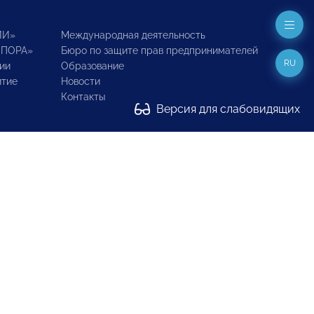
ИИ»
Международная деятельность
ОПОРА»
Бюро по защите прав предпринимателей
RU
ии
Образование
итие
Новости
Контакты
Версия для слабовидящих