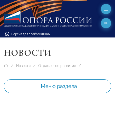
RU
Версия для слабовидящих
НОВОСТИ
Новости
Отраслевое развитие
Меню раздела