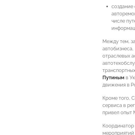
создание
авторемон
числе пут
информац
Между тем, з
автобизнеса,
отраслевых а
автотехобслу
транспортных
Путиным
в Ук
движения в Р
Кроме того, 
сервиса в ре
привел опыт 
Координатор
мероприятий 