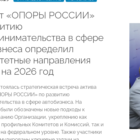
ет «ОПОРЫ РОССИИ»
витию
инимательства в сфере
знеса определил
тетные направления
 на 2026 год
стоялась стратегическая встреча актива
ПОРЫ РОССИИ» по развитию
ельства в сфере автобизнеса. На
были обозначены новые подходы к
анию Организации, укреплению как
 профильных Комитетов и Комиссий, так и
 на федеральном уровне. Также участники
мулированы ключевые задачи на