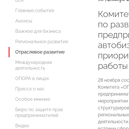
Все
Главные события
Комит
Анонсы
по раз
Важное для бизнеса
предпр
Региональное развитие
автоби
Отраслевое развитие
приори
Международная
работы
деятельность
ОПОРА в лицах
28 ноября со
Комитета «О
Пресса о нас
предпринимат
Особое мнение
мероприятии 
структуриров
Бюро по защите прав
региональных
предпринимателей
деятельности
Видео
встречи сфор