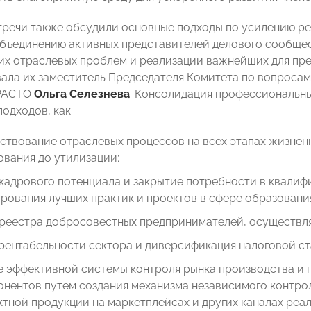
тречи также обсудили основные подходы по усилению р
бъединению активных представителей делового сообщ
х отраслевых проблем и реализации важнейших для пр
ла их заместитель Председателя Комитета по вопросам
РАСТО
Ольга Селезнева
. Консолидация профессиональн
подходов, как:
твование отраслевых процессов на всех этапах жизненн
вания до утилизации;
кадрового потенциала и закрытие потребности в квалиф
ования лучших практик и проектов в сфере образовани
 реестра добросовестных предпринимателей, осуществля
рентабельности сектора и диверсификация налоговой ст
 эффективной системы контроля рынка производства и 
нентов путем создания механизма независимого контро
тной продукции на маркетплейсах и других каналах реал