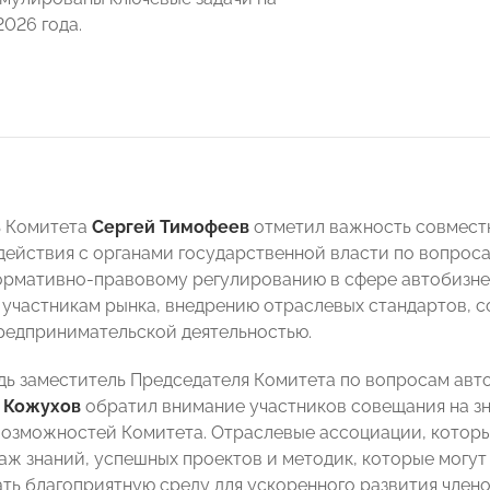
2026 года.
ь Комитета
Сергей Тимофеев
отметил важность совмест
действия с органами государственной власти по вопро
ормативно-правовому регулированию в сфере автобизнес
 участникам рынка, внедрению отраслевых стандартов,
редпринимательской деятельностью.
дь заместитель Председателя Комитета по вопросам ав
 Кожухов
обратил внимание участников совещания на з
возможностей Комитета. Отраслевые ассоциации, которы
аж знаний, успешных проектов и методик, которые могут
ать благоприятную среду для ускоренного развития член