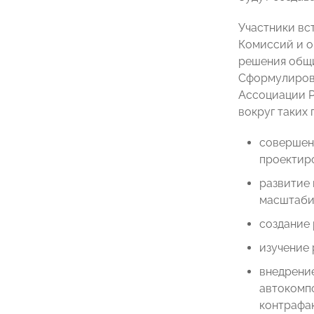
Участники вс
Комиссий и о
решения общи
Сформулирова
Ассоциации 
вокруг таких 
совершенс
проектиро
развитие 
масштабир
создание
изучение 
внедрение
автокомпо
контрафак