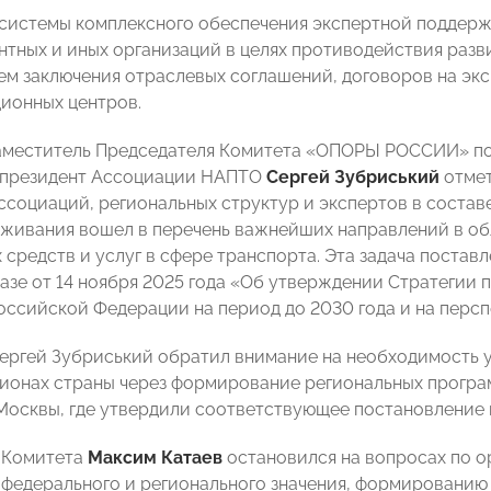
 системы комплексного обеспечения экспертной поддерж
тных и иных организаций в целях противодействия разв
ем заключения отраслевых соглашений, договоров на эк
ионных центров.
аместитель Председателя Комитета «ОПОРЫ РОССИИ» по
 президент Ассоциации НАПТО
Сергей Зубриський
отмет
ссоциаций, региональных структур и экспертов в состав
живания вошел в перечень важнейших направлений в о
 средств и услуг в сфере транспорта. Эта задача поста
азе от 14 ноября 2025 года «Об утверждении Стратегии
оссийской Федерации на период до 2030 года и на перспе
Сергей Зубриський обратил внимание на необходимость 
гионах страны через формирование региональных програм
Москвы, где утвердили соответствующее постановление в
 Комитета
Максим Катаев
остановился на вопросах по о
федерального и регионального значения, формированию 