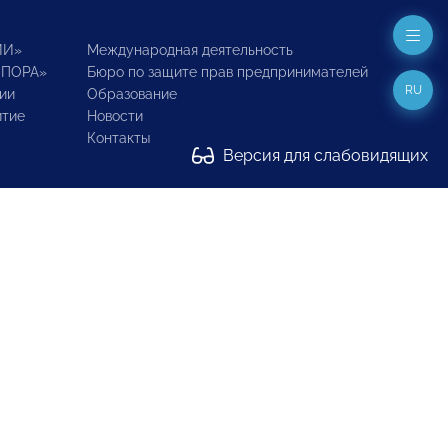
ИИ»
Международная деятельность
ОПОРА»
Бюро по защите прав предпринимателей
RU
ии
Образование
итие
Новости
Контакты
Версия для слабовидящих