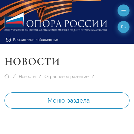
RU
Версия для слабовидящих
НОВОСТИ
Новости
Отраслевое развитие
Меню раздела