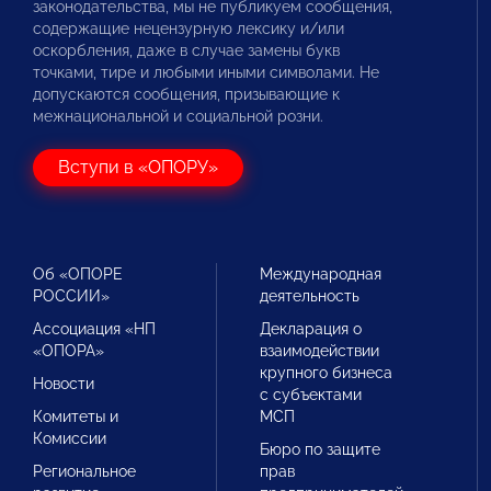
законодательства, мы не публикуем сообщения,
содержащие нецензурную лексику и/или
оскорбления, даже в случае замены букв
точками, тире и любыми иными символами. Не
допускаются сообщения, призывающие к
межнациональной и социальной розни.
Вступи в «ОПОРУ»
Об «ОПОРЕ
Международная
РОССИИ»
деятельность
Ассоциация «НП
Декларация о
«ОПОРА»
взаимодействии
крупного бизнеса
Новости
с субъектами
Комитеты и
МСП
Комиссии
Бюро по защите
Региональное
прав