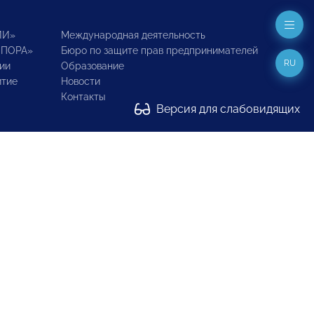
ИИ»
Международная деятельность
ОПОРА»
Бюро по защите прав предпринимателей
RU
ии
Образование
итие
Новости
Контакты
Версия для слабовидящих