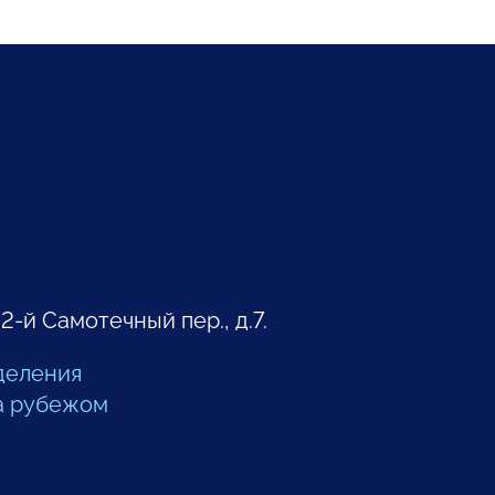
 2-й Самотечный пер., д.7.
деления
а рубежом