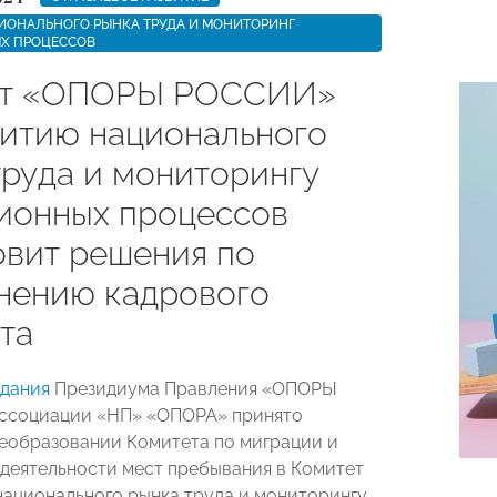
ИОНАЛЬНОГО РЫНКА ТРУДА И МОНИТОРИНГ
Х ПРОЦЕССОВ
ет «ОПОРЫ РОССИИ»
витию национального
труда и мониторингу
ионных процессов
овит решения по
нению кадрового
та
едания
Президиума Правления «ОПОРЫ
ссоциации «НП» «ОПОРА» принято
еобразовании Комитета по миграции и
деятельности мест пребывания в Комитет
национального рынка труда и мониторингу