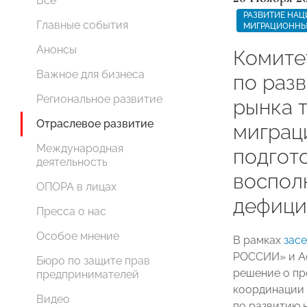
Все
РАЗВИТИЕ НАЦ
Главные события
МИГРАЦИОННЫ
Анонсы
Комит
Важное для бизнеса
по раз
Региональное развитие
рынка 
Отраслевое развитие
миграц
Международная
подгот
деятельность
воспол
ОПОРА в лицах
дефици
Пресса о нас
Особое мнение
В рамках
зас
РОССИИ» и А
Бюро по защите прав
решение о пр
предпринимателей
координации 
Видео
по развитию 