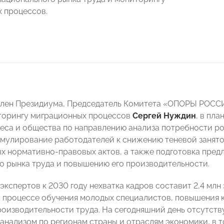
 процессов.
член Президиума, Председатель Комитета «ОПОРЫ РОСС
торингу миграционных процессов
Сергей Нуждин
, в пл
еса и общества по направлению анализа потребности р
имулирование работодателей к снижению теневой занято
х нормативно-правовых актов, а также подготовка пре
о рынка труда и повышению его производительности.
экспертов к 2030 году нехватка кадров составит 2,4 млн
в процессе обучения молодых специалистов, повышения
оизводительности труда. На сегодняшний день отсутств
 анализом по регионам страны и отраслям экономики, в 