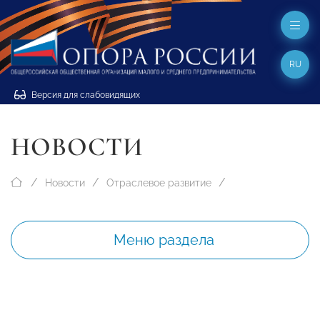
RU
Версия для слабовидящих
НОВОСТИ
Новости
Отраслевое развитие
Меню раздела