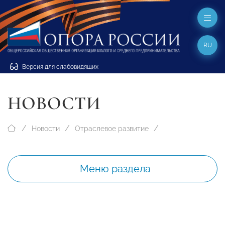
RU
Версия для слабовидящих
НОВОСТИ
Новости
Отраслевое развитие
Меню раздела