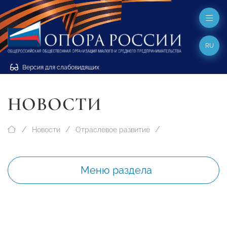
RU
Версия для слабовидящих
НОВОСТИ
Новости
Отраслевое развитие
Меню раздела