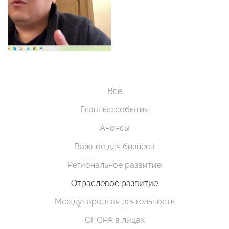
Все
Главные события
Анонсы
Важное для бизнеса
Региональное развитие
Отраслевое развитие
Международная деятельность
ОПОРА в лицах