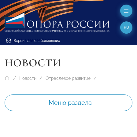
RU
Версия для слабовидящих
НОВОСТИ
Новости
Отраслевое развитие
Меню раздела