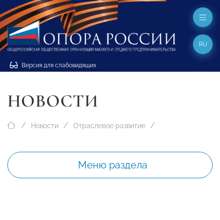
RU
Версия для слабовидящих
НОВОСТИ
Новости
Отраслевое развитие
Меню раздела