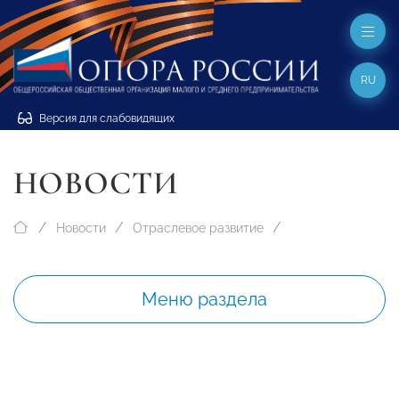
RU
Версия для слабовидящих
НОВОСТИ
Новости
Отраслевое развитие
Меню раздела