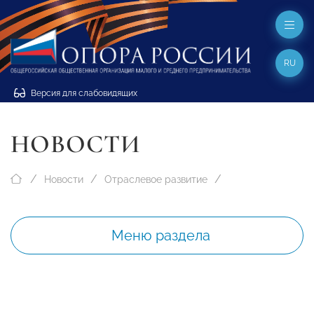
RU
Версия для слабовидящих
НОВОСТИ
Новости
Отраслевое развитие
Меню раздела