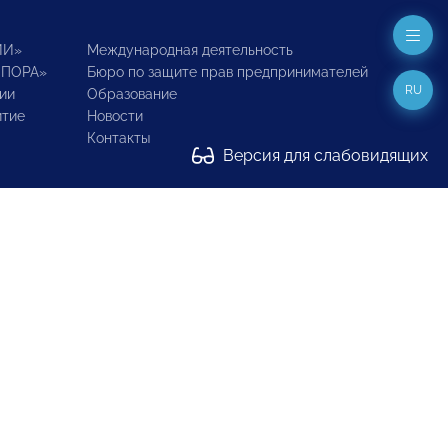
ИИ»
Международная деятельность
ОПОРА»
Бюро по защите прав предпринимателей
RU
ии
Образование
итие
Новости
Контакты
Версия для слабовидящих