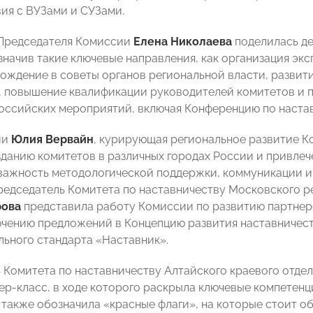
ия с ВУЗами и СУЗами.
 Председателя Комиссии
Елена Николаева
поделилась де
означив такие ключевые направления, как организация эк
хождение в советы органов региональной власти, развит
, повышение квалификации руководителей комитетов и п
оссийских мероприятий, включая Конференцию по настав
ии
Юлия Вервайн
, курирующая региональное развитие К
зданию комитетов в различных городах России и привлеч
важность методологической поддержки, коммуникации и
редседатель Комитета по наставничеству Московского
рова
представила работу Комиссии по развитию партнерс
ючению предложений в Концепцию развития наставничест
ьного стандарта «Наставник».
 Комитета по наставничеству Алтайского краевого от
ер-класс, в ходе которого раскрыла ключевые компетенц
а также обозначила «красные флаги», на которые стоит 