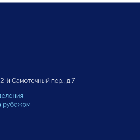
 2-й Самотечный пер., д.7.
деления
а рубежом