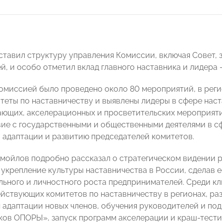
ставил структуру управления Комиссии, включая Совет, 
й, и особо отметил вклад главного наставника и лидера 
Комиссией было проведено около 80 мероприятий, в ре
теты по наставничеству и выявлены лидеры в сфере наст
ающих, акселерационных и просветительских мероприят
ие с государственными и общественными деятелями в с
 адаптации и развитию председателей комитетов.
мойлов подробно рассказал о стратегическом видении р
 укрепление культуры наставничества в России, сделав 
ьного и личностного роста предпринимателей. Среди клю
ействующих комитетов по наставничеству в регионах, р
 адаптации новых членов, обучения руководителей и по
ков ОПОРЫ», запуск программ акселерации и краш-тести