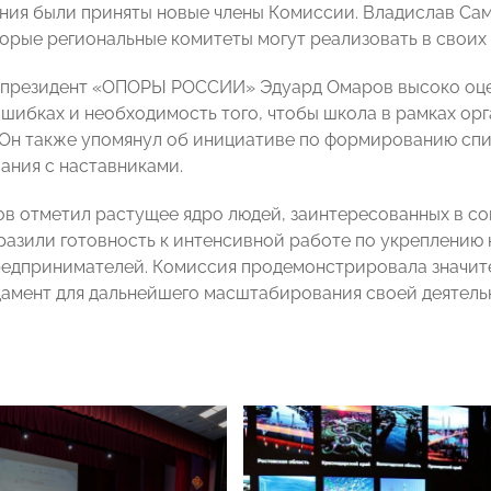
ания были приняты новые члены Комиссии. Владислав Са
торые региональные комитеты могут реализовать в своих 
президент «ОПОРЫ РОССИИ» Эдуард Омаров высоко оце
ошибках и необходимость того, чтобы школа в рамках ор
 Он также упомянул об инициативе по формированию спи
ания с наставниками.
в отметил растущее ядро людей, заинтересованных в со
разили готовность к интенсивной работе по укреплению 
едпринимателей. Комиссия продемонстрировала значите
амент для дальнейшего масштабирования своей деятель