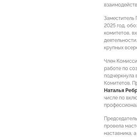
взаимодейств
Заместитель
2025 год, об
комитетов, в
деятельности
крупных всер
Член Комисс
работе по со
подчеркнула 
Комитетов. П
Наталья Реб
числе по вкл
профессионал
Председатель
провела маст
наставника, 