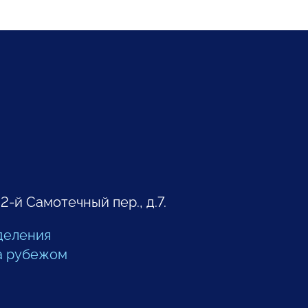
 2-й Самотечный пер., д.7.
деления
а рубежом