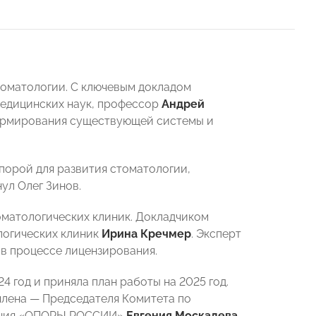
томатологии. С ключевым докладом
медицинских наук, профессор
Андрей
формирования существующей системы и
порой для развития стоматологии,
ул Олег Зинов.
оматологических клиник. Докладчиком
логических клиник
Ирина Кречмер
. Эксперт
 в процессе лицензирования.
4 год и приняла план работы на 2025 год.
члена — Председателя Комитета по
ления «ОПОРЫ РОССИИ»
Евгения Москалева
.