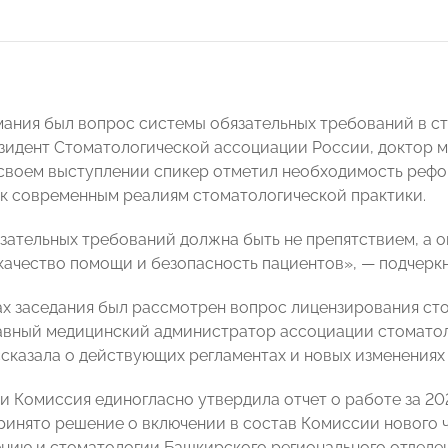
мания был вопрос системы обязательных требований в с
зидент Стоматологической ассоциации России, доктор 
В своем выступлении спикер отметил необходимость ре
 к современным реалиям стоматологической практики.
зательных требований должна быть не препятствием, а о
качество помощи и безопасность пациентов», — подчеркн
ах заседания был рассмотрен вопрос лицензирования ст
авный медицинский администратор ассоциации стомато
сказала о действующих регламентах и новых изменениях
и Комиссия единогласно утвердила отчет о работе за 202
ринято решение о включении в состав Комиссии нового 
ению и стоматологии Башкирского регионального отде