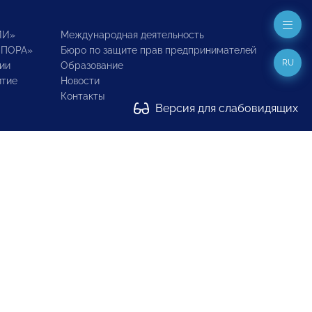
ИИ»
Международная деятельность
ОПОРА»
Бюро по защите прав предпринимателей
RU
ии
Образование
итие
Новости
Контакты
Версия для слабовидящих