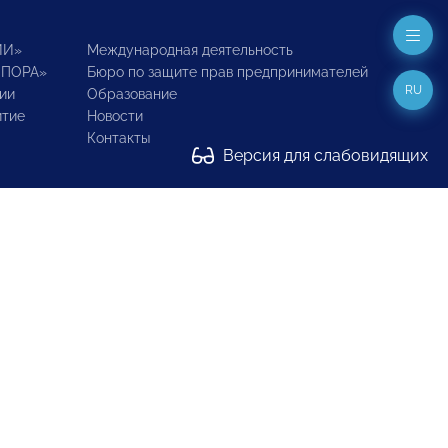
ИИ»
Международная деятельность
ОПОРА»
Бюро по защите прав предпринимателей
RU
ии
Образование
итие
Новости
Контакты
Версия для слабовидящих