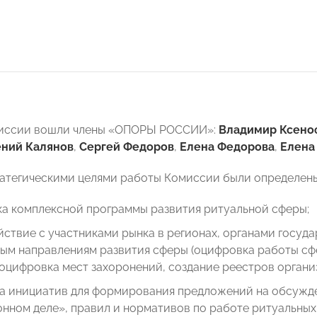
миссии вошли члены «ОПОРЫ РОССИИ»:
Владимир Ксено
ний Калянов
,
Сергей Федоров
,
Елена Федорова
,
Елена
атегическими целями работы Комиссии были определены
ка комплексной программы развития ритуальной сферы;
ствие с участниками рынка в регионах, органами госуд
вым направлениям развития сферы (оцифровка работы сф
оцифровка мест захоронений, создание реестров организ
а инициатив для формирования предложений на обсужде
нном деле», правил и нормативов по работе ритуальных