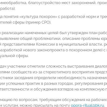
амнеобработка, благоустройство мест захоронений, про
 работа);
а понятия «культура похорон» с разработкой норм и тр
телей сферы (пример СРО).
 реализации намеченных целей был утвержден план работ
 выявление общей проблематики, описание проблемы юр
 представителями Комиссии в муниципальной власти, р
разработкой нового законопроекта о похоронном деле) с
уальной сферы.
адач участники отметили сложность выстраивания диалога
елями сообществ из-за стереотипного восприятия предс
стники заседания определили необходимость назначения
ции успешных практик в разных городах, регулирования 
тветственности и обсуждения взглядов на комплексную 
мацию по вопросам, требующим обсуждения на рабочи
м услугам, можно присылать на почту
opora-ritual@bk.ru
.