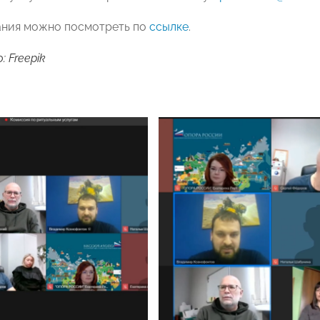
ания можно посмотреть по
ссылке
.
 Freepik