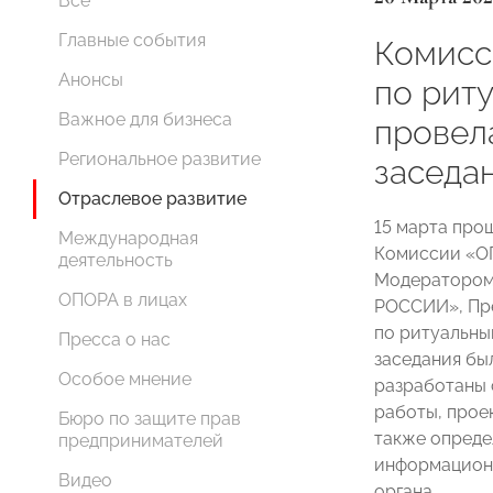
Все
Главные события
Комис
Анонсы
по рит
Важное для бизнеса
провел
Региональное развитие
заседа
Отраслевое развитие
15 марта про
Международная
Комиссии «О
деятельность
Модератором
ОПОРА в лицах
РОССИИ», Пр
по ритуальны
Пресса о нас
заседания бы
Особое мнение
разработаны 
работы, проек
Бюро по защите прав
также опреде
предпринимателей
информационн
Видео
органа.