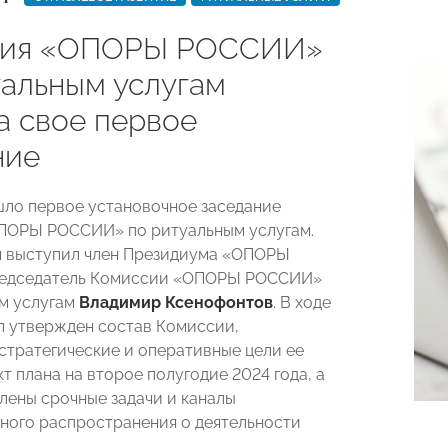
сия «ОПОРЫ РОССИИ»
уальным услугам
а свое первое
ние
шло первое установочное заседание
ПОРЫ РОССИИ» по ритуальным услугам.
 выступил член Президиума «ОПОРЫ
едседатель Комиссии «ОПОРЫ РОССИИ»
м услугам
Владимир Ксенофонтов
.
В ходе
л утвержден состав Комиссии,
стратегические и оперативные цели ее
т плана на второе полугодие 2024 года, а
лены срочные задачи и каналы
ого распространения о деятельности