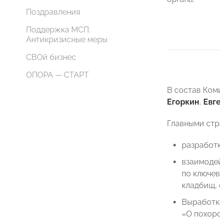
Поздравления
Поддержка МСП.
Антикризисные меры
СВОй бизнес
ОПОРА — СТАРТ
В состав Ко
Егоркин
,
Евге
Главными стр
разработ
взаимодей
по ключе
кладбищ, 
Выработк
«О похоро