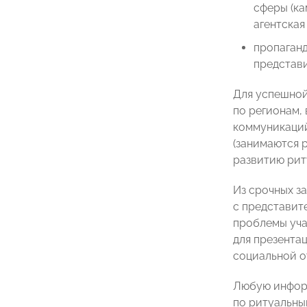
сферы (к
агентская
пропаганд
представи
Для успешной
по регионам,
коммуникаций
(занимаются 
развитию рит
Из срочных з
с представит
проблемы уча
для презента
социальной о
Любую инфор
по ритуальны