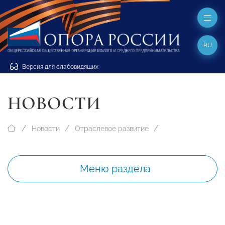
RU
Версия для слабовидящих
НОВОСТИ
Новости
Отраслевое развитие
Меню раздела