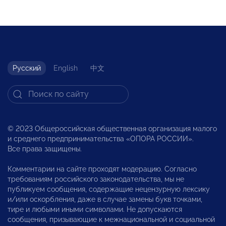
Русский
English
中文
© 2023 Общероссийская общественная организация малого
и среднего предпринимательства «ОПОРА РОССИИ».
Все права защищены.
Комментарии на сайте проходят модерацию. Согласно
требованиям российского законодательства, мы не
публикуем сообщения, содержащие нецензурную лексику
и/или оскорбления, даже в случае замены букв точками,
тире и любыми иными символами. Не допускаются
сообщения, призывающие к межнациональной и социальной