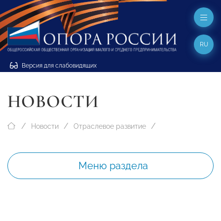
RU
Версия для слабовидящих
НОВОСТИ
Новости
Отраслевое развитие
Меню раздела