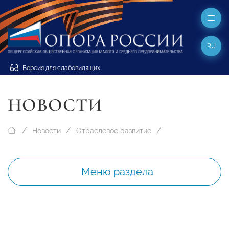
RU
Версия для слабовидящих
НОВОСТИ
Новости
Отраслевое развитие
Меню раздела