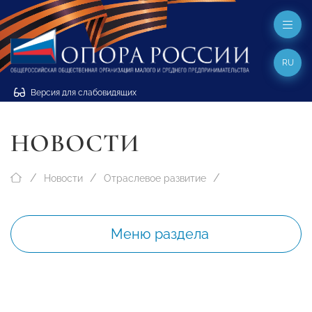
RU
Версия для слабовидящих
НОВОСТИ
Новости
Отраслевое развитие
Меню раздела