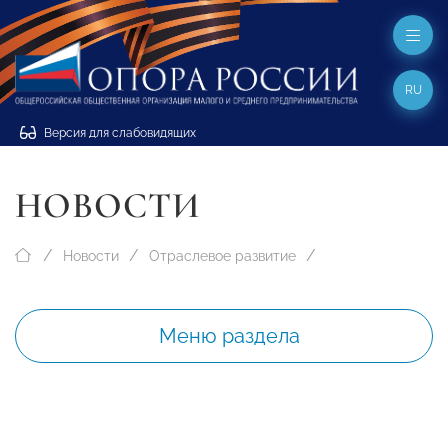
RU
Версия для слабовидящих
НОВОСТИ
Новости
Отраслевое развитие
Меню раздела