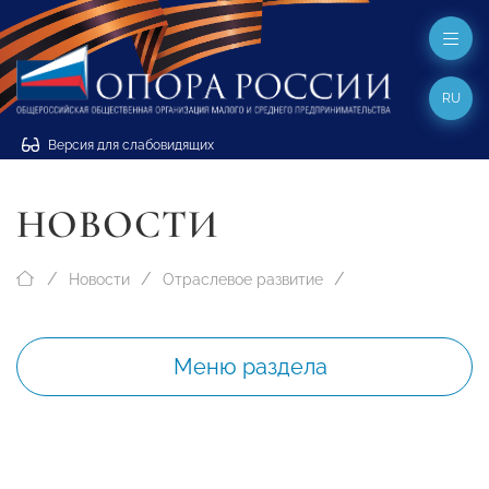
RU
Версия для слабовидящих
НОВОСТИ
Новости
Отраслевое развитие
Меню раздела