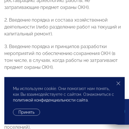
реставрацию, археологию, работы, не
затрагивающие предмет охраны ОКН).
2. Введение порядка и состава хозяйственной
деятельности (либо разделение работ на текущий и
капитальный ремонт).
3. Введение порядка и принципов разработки
мероприятий по обеспечению сохранения ОКН (в
том числе, в случаях, когда работы не затрагивают
предмет охраны ОКН).
4. Изменение принципа подачи заявлений об
объектах, обладающих признаками ОКН (право
Мы используем cookie. Они помогают нам понять,
экспертного сообщества и профессионалов).
как Вы взаимодействуете с сайтом. Ознакомиться с
политикой конфиденциальности сайта
.
5. Приведение к единообразию системы сохранения
Принять
исторической среды ОКН (в том числе, исключение
дублирования ограничений зон и исторических
поселений).