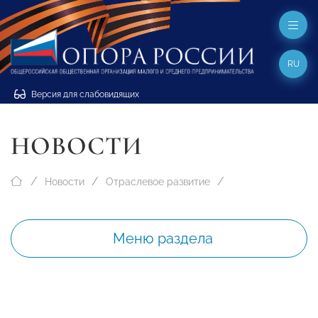
RU
Версия для слабовидящих
НОВОСТИ
Новости
Отраслевое развитие
Меню раздела