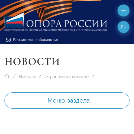
RU
Версия для слабовидящих
НОВОСТИ
Новости
Отраслевое развитие
Меню раздела