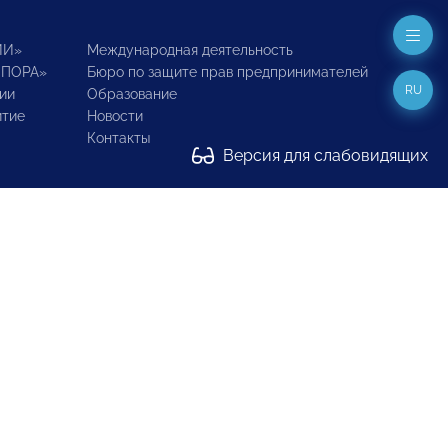
ИИ»
Международная деятельность
ОПОРА»
Бюро по защите прав предпринимателей
RU
ии
Образование
итие
Новости
Контакты
Версия для слабовидящих