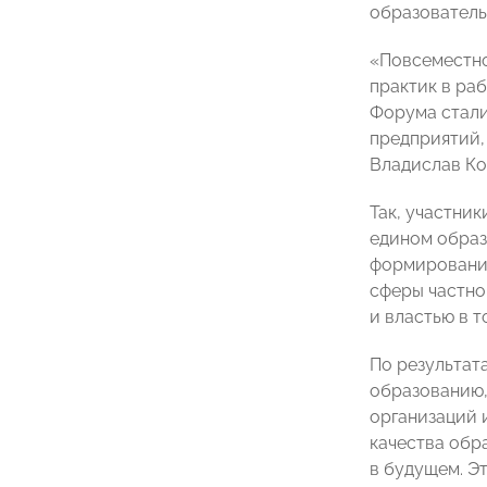
образователь
«Повсеместно
практик в ра
Форума стали
предприятий,
Владислав Ко
Так, участни
едином образ
формирования
сферы частно
и властью в 
По результат
образованию,
организаций 
качества обр
в будущем. Э