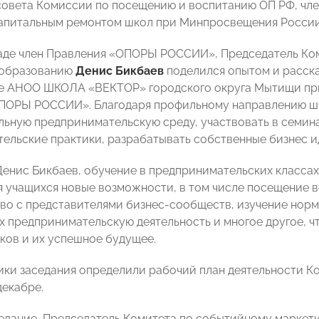
совета Комиссии по посещению и воспитанию ОП РФ, чл
капитальным ремонтом школ при Минпросвещения Росси
аде член Правления «ОПОРЫ РОССИИ», Председатель Ко
 образованию
Денис Бикбаев
поделился опытом и расск
зе АНОО ШКОЛА «ВЕКТОР» городского округа Мытищи пр
ПОРЫ РОССИИ». Благодаря профильному направлению шк
ьную предпринимательскую среду, участвовать в семинар
ельские практики, разрабатывать собственные бизнес и
Денис Бикбаев, обучение в предпринимательских классах
я учащихся новые возможности, в том числе посещение 
во с представителями бизнес-сообществ, изучение нор
 предпринимательскую деятельность и многое другое, ч
ков и их успешное будущее.
ики заседания определили рабочий план деятельности Ко
декабре.
седание, Председатель Комитета по событийному марк