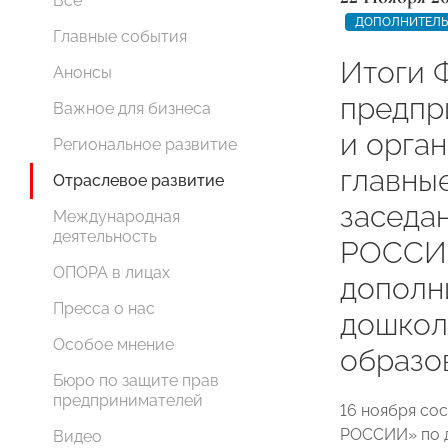
Все
ДОПОЛНИТЕЛЬ
Главные события
Итоги 
Анонсы
предпр
Важное для бизнеса
и орга
Региональное развитие
главны
Отраслевое развитие
заседа
Международная
деятельность
РОССИ
ОПОРА в лицах
дополн
Пресса о нас
дошкол
Особое мнение
образо
Бюро по защите прав
предпринимателей
16 ноября со
РОССИИ» по 
Видео