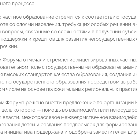
ного процесса.
 частное образование стремится к соответствию госуд
боте со слоями населения, требующих особых решений в
 вопросы, связанные со сложностями в получении субси
 поддержки и кредитов для развития негосударственных
рочкин.
ки Форума отмечали стремление лицензированных частны
овательном поле с государственными образовательными 
 высоких стандартов качества образования, создания и
го негосударственного образования посредством выра
том числе на основе положительных региональных практик
ам Форума решено внести предложение по организации 
 цель которого — помощь во взаимодействии негосудар
и власти, межотраслевое межведомственное взаимодей
азования детей и создания предпосылок для формирова
та инициатива поддержана и одобрена заместителем ди