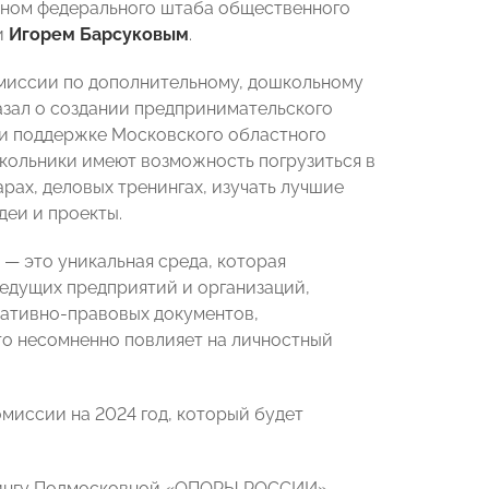
еном федерального штаба общественного
и
Игорем Барсуковым
.
миссии по дополнительному, дошкольному
азал о создании предпринимательского
и поддержке Московского областного
ольники имеют возможность погрузиться в
ах, деловых тренингах, изучать лучшие
деи и проекты.
 — это уникальная среда, которая
ведущих предприятий и организаций,
мативно-правовых документов,
то несомненно повлияет на
личностный
миссии на 2024 год, который будет
етингу Подмосковной «ОПОРЫ РОССИИ»