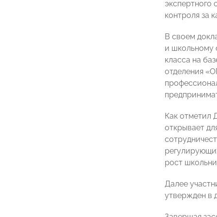
экспертного 
контроля за 
В своем докл
и школьному
класса на ба
отделения «О
профессионал
предпринимат
Как отметил 
открывает дл
сотрудничест
регулирующих
рост школьни
Далее участн
утвержден в 
Завершая за