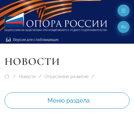
RU
Версия для слабовидящих
НОВОСТИ
Новости
Отраслевое развитие
Меню раздела