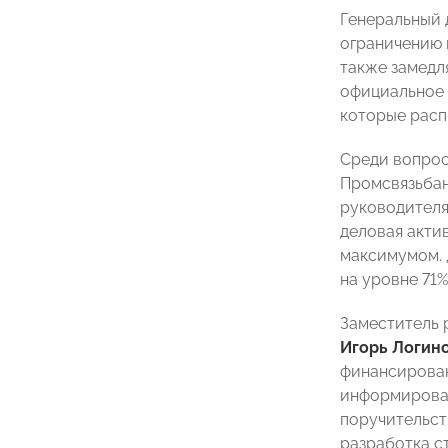
Генеральный
ограничению н
также замедл
официальное 
которые расп
Среди вопрос
Промсвязьбан
руководителя
деловая актив
максимумом. 
на уровне 71%
Заместитель 
Игорь Логин
финансирован
информирован
поручительст
разработка с