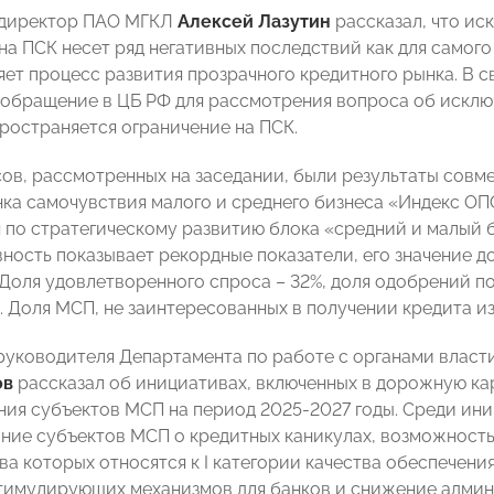
 директор ПАО МГКЛ
Алексей Лазутин
рассказал, что ис
а ПСК несет ряд негативных последствий как для самого 
яет процесс развития прозрачного кредитного рынка. В с
обращение в ЦБ РФ для рассмотрения вопроса об исключ
ространяется ограничение на ПСК.
ов, рассмотренных на заседании, были результаты сов
ка самочувствия малого и среднего бизнеса «Индекс ОПО
 по стратегическому развитию блока «средний и малый
ность показывает рекордные показатели, его значение до
Доля удовлетворенного спроса – 32%, доля одобрений по
. Доля МСП, не заинтересованных в получении кредита из-
руководителя Департамента по работе с органами влас
ов
рассказал об инициативах, включенных в дорожную ка
ия субъектов МСП на период 2025-2027 годы. Среди ин
ие субъектов МСП о кредитных каникулах, возможность
ва которых относятся к I категории качества обеспечени
тимулирующих механизмов для банков и снижение админ