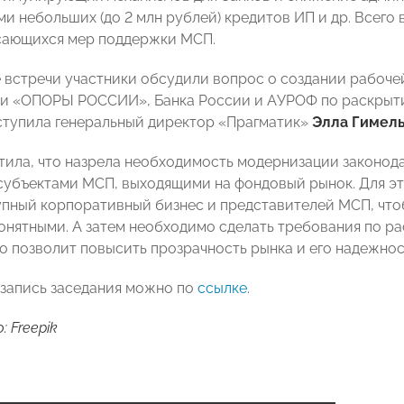
ми небольших (до 2 млн рублей) кредитов ИП и др. Всего
сающихся мер поддержки МСП.
 встречи участники обсудили вопрос о создании рабочей
и «ОПОРЫ РОССИИ», Банка России и АУРОФ по раскрыти
ступила генеральный директор «Прагматик»
Элла Гимел
тила, что назрела необходимость модернизации законод
убъектами МСП, выходящими на фондовый рынок. Для эт
упный корпоративный бизнес и представителей МСП, что
онятными. А затем необходимо сделать требования по р
то позволит повысить прозрачность рынка и его надежнос
запись заседания можно по
ссылке
.
 Freepik