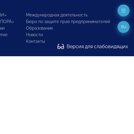
ИИ»
Международная деятельность
ОПОРА»
Бюро по защите прав предпринимателей
RU
ии
Образование
итие
Новости
Контакты
Версия для слабовидящих