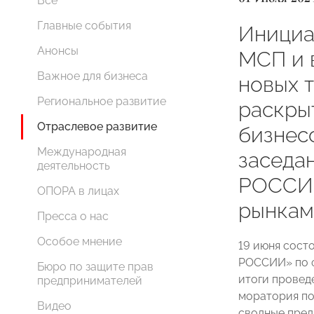
Все
Главные события
Инициа
Анонсы
МСП и 
Важное для бизнеса
новых 
Региональное развитие
раскры
Отраслевое развитие
бизнес
Международная
заседа
деятельность
РОССИИ
ОПОРА в лицах
рынкам
Пресса о нас
Особое мнение
19 июня сост
РОССИИ» по ф
Бюро по защите прав
итоги провед
предпринимателей
моратория по
Видео
сводные пред