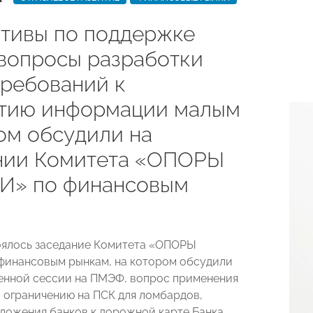
тивы по поддержке
вопросы разработки
требований к
тию информации малым
ом обсудили на
нии Комитета «ОПОРЫ
» по финансовым
оялось заседание Комитета «ОПОРЫ
инансовым рынкам, на котором обсудили
енной сессии на ПМЭФ, вопрос применения
 ограничению на ПСК для ломбардов,
ложения банков к дорожной карте Банка