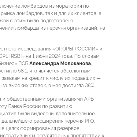
ключение ломбардов из моратория по
рынка ломбардов, так и для их клиентов, а
вязи с этим было подготовлено
ении ломбарды из перечня организаций, на
местного исследования «ОПОРЫ РОССИИ» и
РЫ RSBI» на 1 июня 2024 года. По словам
 бизнес» ПСБ
Александра Молоканова
,
стигло 58,1, что является абсолютным
 заявкам на кредит к числу их подавших —
за высоких ставок, в мае достигла 38%.
ти и общественными организациями АРБ
рту Банка России по развитию
ициатив были выделены дополнительное
 дальнейшего расширения перечня РГО,
я в целях формирования резервов,
истративных и регуляторных препятствий к