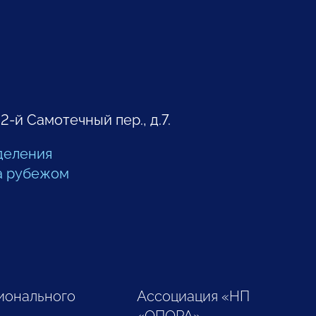
 2-й Самотечный пер., д.7.
деления
а рубежом
ионального
Ассоциация «НП
«ОПОРА»