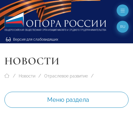
RU
Версия для слабовидящих
НОВОСТИ
Новости
Отраслевое развитие
Меню раздела