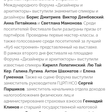
Международного Форума «Дизайнеры и
архитекторы» выступили знаменитые спикеры и
дизайнеры:
Борис Дмитриев
,
Виктор Дембовский
,
Анна Петайкина
и
Светлана Мамонова
. Среди
посетителей Фестиваля были разыграны призы от
партнёров. Проведены первые мастер-классы, а
также голосование среди посетителей за лучший
«Куб настроения» представленный на выставке.
В рамках второго дня фестиваля на площадке
Форума «Дизайнеры и архитекторы» выступили
известные спикеры
Кирилл Лопатинский
,
Лю Тай
Кер
,
Галина Лугина
,
Антон Шахматов
и
Елена
Гуменная
. Также на сцене Форума выступили
заместитель руководителя ГЦРП НСО
Сергей
Паршиков
, заместитель начальника отдела доходов
налогообложения физических лиц и
администрирования страховых взносов
Геннадий
Климов
и старший государственной налоговой