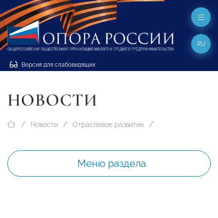
RU
Версия для слабовидящих
НОВОСТИ
Новости
Отраслевое развитие
Меню раздела