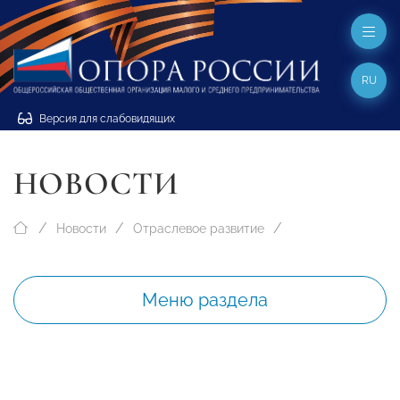
RU
Версия для слабовидящих
НОВОСТИ
Новости
Отраслевое развитие
Меню раздела