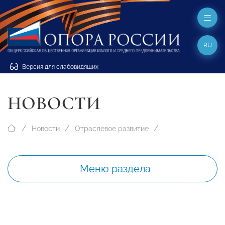
RU
Версия для слабовидящих
НОВОСТИ
Новости
Отраслевое развитие
Меню раздела