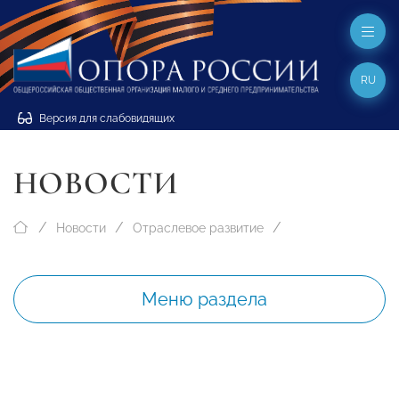
RU
Версия для слабовидящих
НОВОСТИ
Новости
Отраслевое развитие
Меню раздела