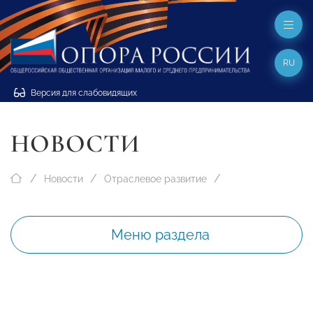
RU
Версия для слабовидящих
НОВОСТИ
Новости
Отраслевое развитие
Меню раздела