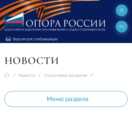
RU
Версия для слабовидящих
НОВОСТИ
Новости
Отраслевое развитие
Меню раздела