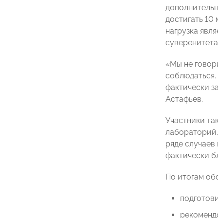
дополнительн
достигать 10 
нагрузка явл
суверенитета
«Мы не говор
соблюдаться.
фактически з
Астафьев.
Участники та
лабораторий,
ряде случаев
фактически б
По итогам об
подготов
рекоменд