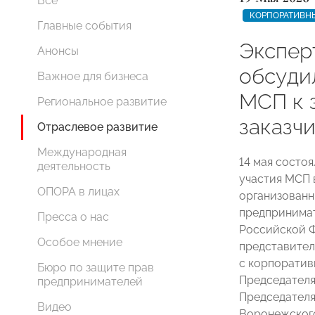
Все
КОРПОРАТИВН
Главные события
Экспе
Анонсы
обсуди
Важное для бизнеса
МСП к 
Региональное развитие
заказч
Отраслевое развитие
Международная
14 мая состо
деятельность
участия МСП 
ОПОРА в лицах
организованн
предпринимат
Пресса о нас
Российской Ф
Особое мнение
представите
с корпоратив
Бюро по защите прав
Председател
предпринимателей
Председателя
Видео
Воронежского