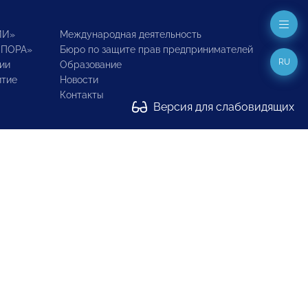
ИИ»
Международная деятельность
ОПОРА»
Бюро по защите прав предпринимателей
RU
ии
Образование
итие
Новости
Контакты
Версия для слабовидящих