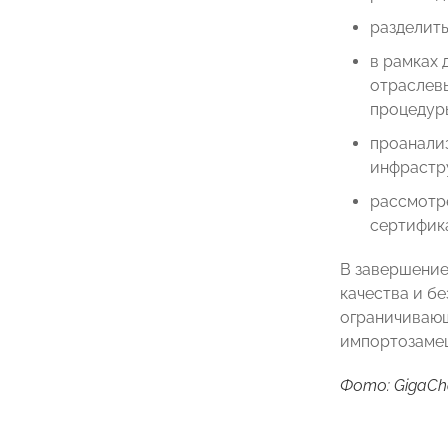
разделить
в рамках
отраслевы
процедур
проанали
инфрастр
рассмотр
сертифик
В завершение
качества и б
ограничивающ
импортозаме
Фото: GigaCh