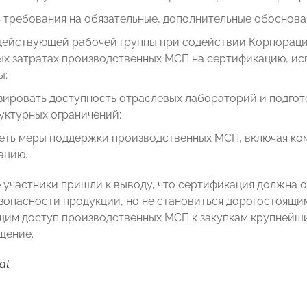
 требования на обязательные, дополнительные обоснова
 действующей рабочей группы при содействии Корпораци
х затратах производственных МСП на сертификацию, исп
ы;
зировать доступность отраслевых лабораторий и подго
уктурных ограничений;
еть меры поддержки производственных МСП, включая ком
ацию.
 участники пришли к выводу, что сертификация должна 
езопасности продукции, но не становиться дорогостоящи
им доступ производственных МСП к закупкам крупнейши
щение.
at