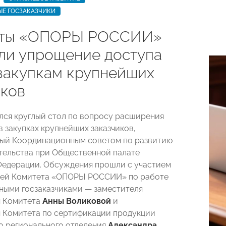
ЫЕ ГОСЗАКАЗЧИКИ
рты «ОПОРЫ РОССИИ»
ли упрощение доступа
закупкам крупнейших
иков
ялся круглый стол по вопросу расширения
в закупках крупнейших заказчиков,
ый Координационным советом по развитию
ельства при Общественной палате
едерации. Обсуждения прошли с участием
лей Комитета «ОПОРЫ РОССИИ» по работе
ными госзаказчиками — заместителя
я Комитета
Анны Воликовой
и
 Комитета по сертификации продукции
 регионального отделения
Александра