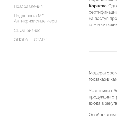
Корнева
. Од
Поздравления
сертификации
Поддержка МСП.
на доступ пр
Антикризисные меры
коммерческим
СВОй бизнес
ОПОРА — СТАРТ
Модератором 
госзаказчика
Участники об
продукции ог
входа в заку
Особое внима