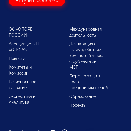
Вступи в «ОПОРУ»
Об «ОПОРЕ
Международная
РОССИИ»
деятельность
Ассоциация «НП
Декларация о
«ОПОРА»
взаимодействии
крупного бизнеса
Новости
с субъектами
Комитеты и
МСП
Комиссии
Бюро по защите
Региональное
прав
развитие
предпринимателей
Экспертиза и
Образование
Аналитика
Проекты