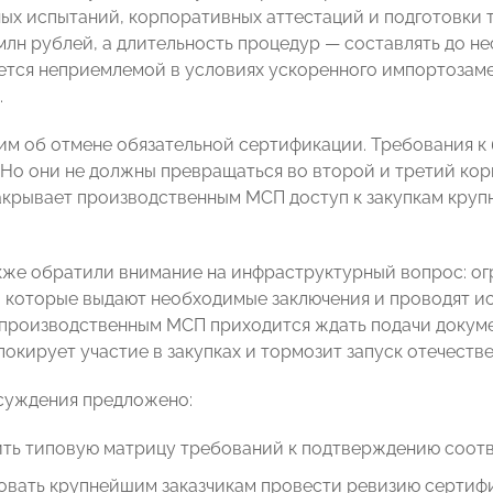
ых испытаний, корпоративных аттестаций и подготовки 
млн рублей, а длительность процедур — составлять до нес
яется неприемлемой в условиях ускоренного импортозам
.
им об отмене обязательной сертификации. Требования к
 Но они не должны превращаться во второй и третий ко
акрывает производственным МСП доступ к закупкам круп
кже обратили внимание на инфраструктурный вопрос: ог
 которые выдают необходимые заключения и проводят ис
 производственным МСП приходится ждать подачи докумен
локирует участие в закупках и тормозит запуск отечеств
суждения предложено:
ить типовую матрицу требований к подтверждению соотв
овать крупнейшим заказчикам провести ревизию сертиф