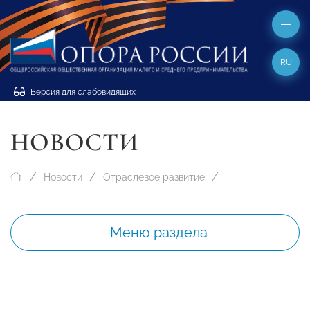
RU
Версия для слабовидящих
НОВОСТИ
Новости
Отраслевое развитие
Меню раздела