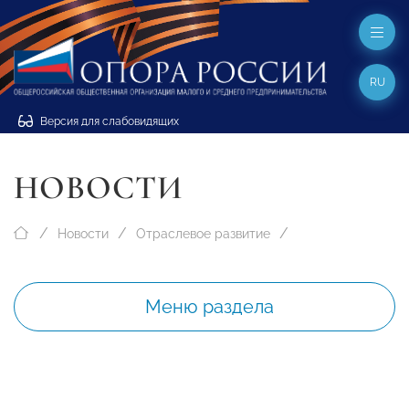
RU
Версия для слабовидящих
НОВОСТИ
Новости
Отраслевое развитие
Меню раздела