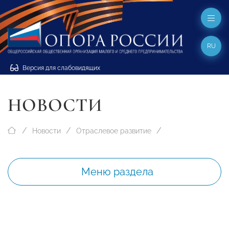
RU
Версия для слабовидящих
НОВОСТИ
Новости
Отраслевое развитие
Меню раздела