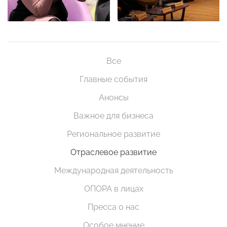
Все
Главные события
Анонсы
Важное для бизнеса
Региональное развитие
Отраслевое развитие
Международная деятельность
ОПОРА в лицах
Пресса о нас
Особое мнение