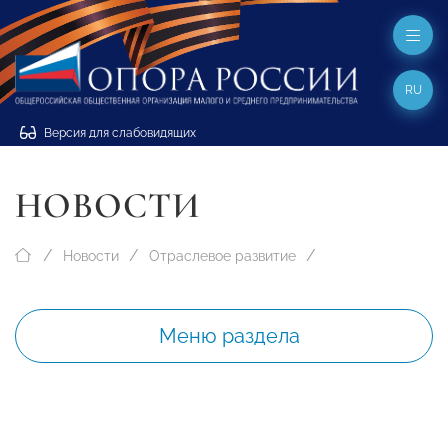
RU
Версия для слабовидящих
НОВОСТИ
Новости
Отраслевое развитие
Меню раздела