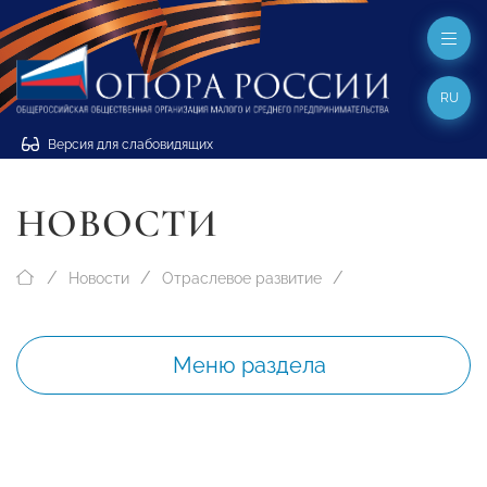
RU
Версия для слабовидящих
НОВОСТИ
Новости
Отраслевое развитие
Меню раздела