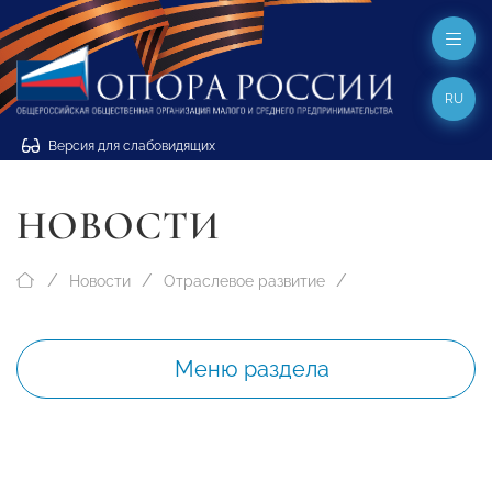
RU
Версия для слабовидящих
НОВОСТИ
Новости
Отраслевое развитие
Меню раздела