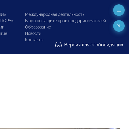
ИИ»
Международная деятельность
ОПОРА»
Бюро по защите прав предпринимателей
RU
ии
Образование
итие
Новости
Контакты
Версия для слабовидящих