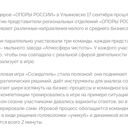
деров «ОПОРЫ РОССИИ» в Ульяновске 17 сентября прошла
тие представители региональных отделений «ОПОРЫ РО
ивают различные направления малого и среднего бизнеса
ре параллельно участвовали три команды, каждая предс
— мыльного завода «Атмосфера чистоты». У каждого уча
о, чтобы она совпадала с реальной сферой деятельности 
ализует в игре.
еловая игра «Созидатель» стала полезной: она поднимае
тратегических решений, даёт инструменты для анализа с
огает шире взглянуть на бизнес-процессы и командное 
 компетенции тренировались в игре на примере ситуаций
рвом сезоне участниками давались варианты ответов, во 
нерировали сами. Игровой процесс обогащается команд
 в виде решения головоломки «уникуб» и динамикой все
ся всего 2 минуты.