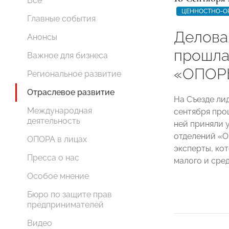
Все
ЦЕННОСТНО-О
Главные события
Делова
Анонсы
прошла
Важное для бизнеса
«ОПОР
Региональное развитие
Отраслевое развитие
На Съезде ли
Международная
сентября про
деятельность
ней приняли 
отделений «
ОПОРА в лицах
эксперты, ко
Пресса о нас
малого и сред
Особое мнение
Бюро по защите прав
предпринимателей
Видео