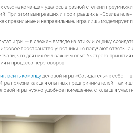
ых сезона командам удалось в разной степени преумножи
ий. При этом выигравших и проигравших в «Созидателе» 
как правильные и неправильные, игра лишь моделирует п
льтат игры — в свежем взгляде на этику и оценку созида
 игровое пространство участники не получают ответы, а
мечали, что для них был важным опыт быстрого принятия
ия и процесса переговоров.
игласить команду
деловой игры «Созидатель» к себе — 
гра полезна как для опытных предпринимателей, так и дл
еловой игры нужно удобное помещение, столы для участн