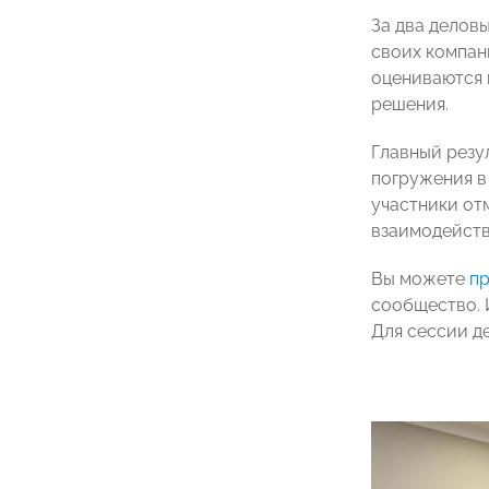
За два делов
своих компан
оцениваются 
решения.
Главный резу
погружения в
участники от
взаимодейств
Вы можете
пр
сообщество. И
Для сессии д