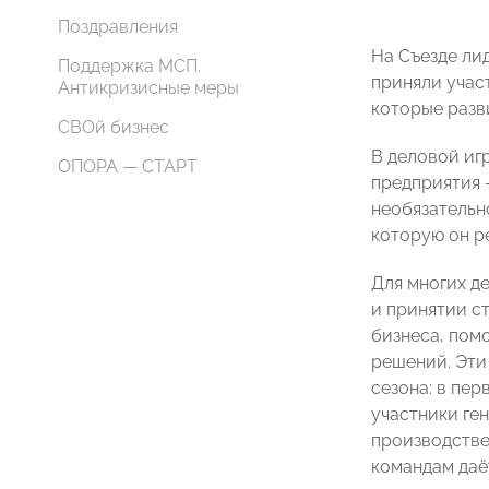
Поздравления
На
Съезде ли
Поддержка МСП.
приняли учас
Антикризисные меры
которые разв
СВОй бизнес
В деловой иг
ОПОРА — СТАРТ
предприятия 
необязательн
которую он ре
Для многих д
и принятии с
бизнеса, пом
решений. Эти
сезона: в пе
участники ге
производстве
командам даёт