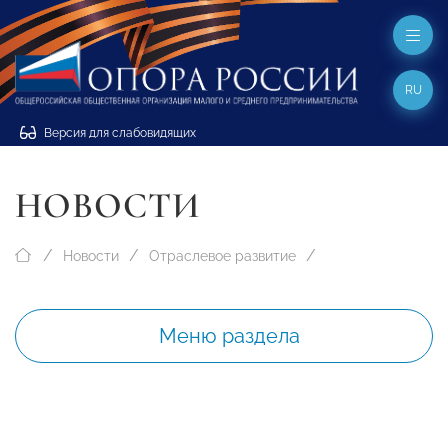
RU
Версия для слабовидящих
НОВОСТИ
Новости
Отраслевое развитие
Меню раздела