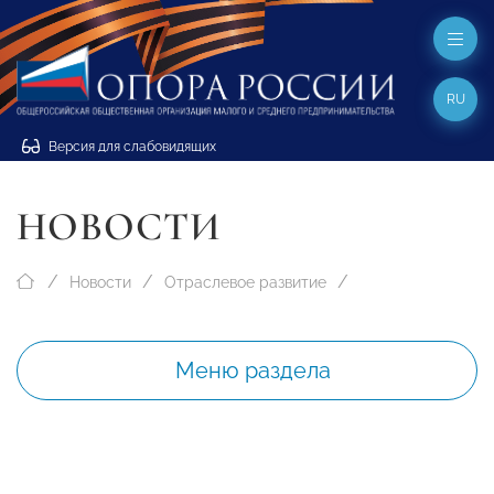
RU
Версия для слабовидящих
НОВОСТИ
Новости
Отраслевое развитие
Меню раздела