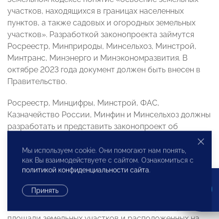
участков, находящихся в границах населенных
пунктов, а также садовых и огородных земельных
участков». Разработкой законопроекта займутся
Росреестр, Минприроды, Минсельхоз, Минстрой,
Минтранс, Минэнерго и Минэкономразвития. В
октябре 2023 года документ должен быть внесен в
Правительство.
Росреестр, Минцифры, Минстрой, ФАС,
Казначейство России, Минфин и Минсельхоз должны
разработать и представить законопроект об
усовершенствовании процедуры торгов земельными
участками, находящимися в государственной или
Мы используем cookie. Они помогают нам понять,
как Вы взаимодействуете с сайтом. Ознакомиться с
муниципальной собственности. В Правительство
политикой конфиденциальности сайта
.
проект закона должен быть внесен в декабре 2023
года.
Принять
Установлению правил определения соразмерности
площади земельных участков и расположенных на