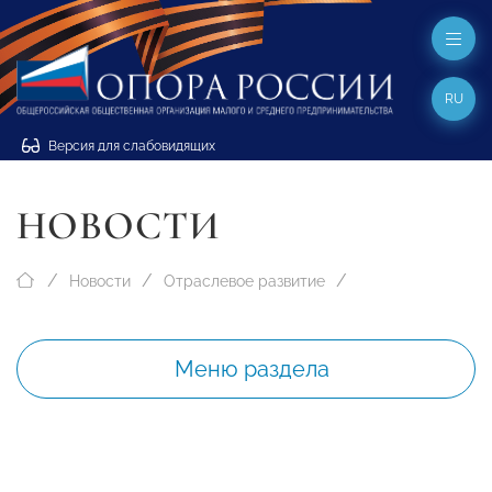
RU
Версия для слабовидящих
НОВОСТИ
Новости
Отраслевое развитие
Меню раздела