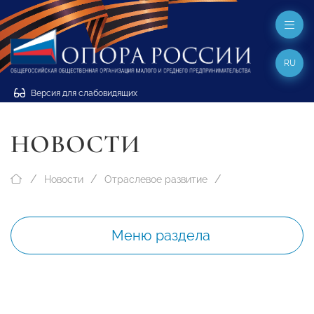
RU
Версия для слабовидящих
НОВОСТИ
Новости
Отраслевое развитие
Меню раздела