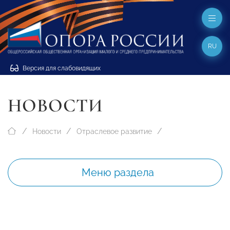
RU
Версия для слабовидящих
НОВОСТИ
Новости
Отраслевое развитие
Меню раздела