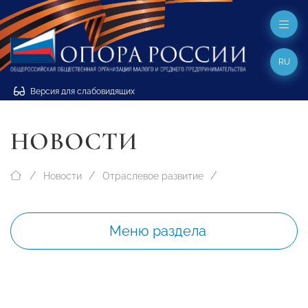
RU
Версия для слабовидящих
НОВОСТИ
Новости
Отраслевое развитие
Меню раздела