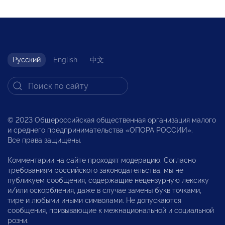
Русский
English
中文
© 2023 Общероссийская общественная организация малого
и среднего предпринимательства «ОПОРА РОССИИ».
Все права защищены.
Комментарии на сайте проходят модерацию. Согласно
требованиям российского законодательства, мы не
публикуем сообщения, содержащие нецензурную лексику
и/или оскорбления, даже в случае замены букв точками,
тире и любыми иными символами. Не допускаются
сообщения, призывающие к межнациональной и социальной
розни.