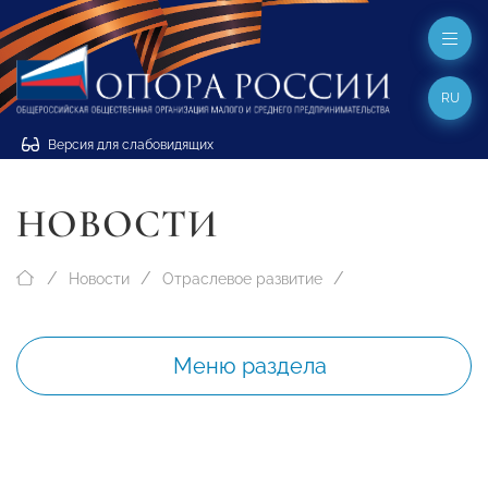
RU
Версия для слабовидящих
НОВОСТИ
Новости
Отраслевое развитие
Меню раздела