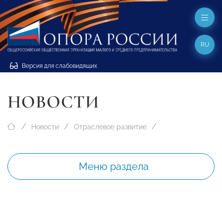
RU
Версия для слабовидящих
НОВОСТИ
Новости
Отраслевое развитие
Меню раздела