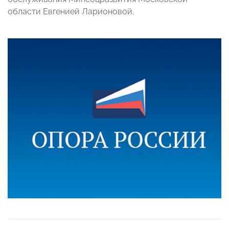
области Евгенией Ларионовой.