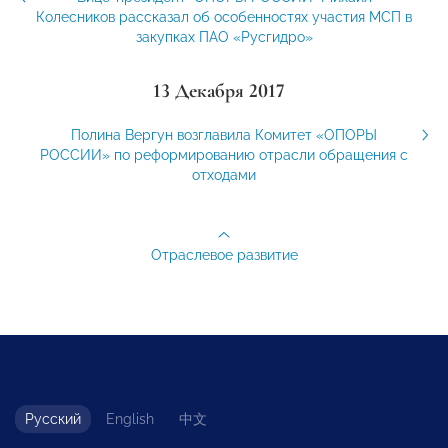
Колесников рассказал об особенностях участия МСП в
закупках ПАО «Русгидро»
13 Декабря 2017
Полина Вергун возглавила Комитет «ОПОРЫ
РОССИИ» по реформированию отрасли обращения с
отходами
Отраслевое развитие
Русский
English
中文