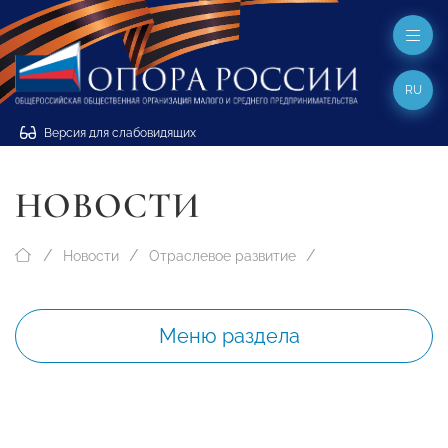
RU
Версия для слабовидящих
НОВОСТИ
Новости
Отраслевое развитие
Меню раздела